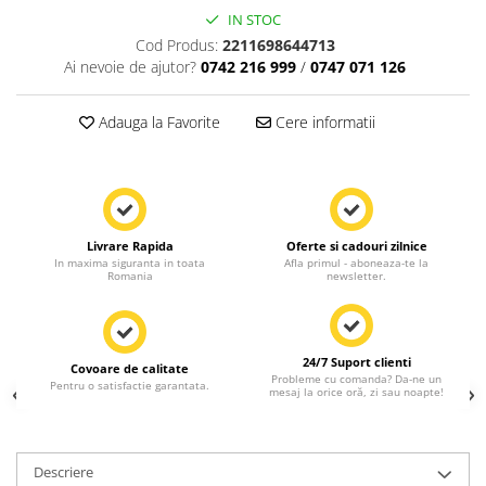
IN STOC
Cod Produs:
2211698644713
Ai nevoie de ajutor?
0742 216 999
/
0747 071 126
Adauga la Favorite
Cere informatii
Livrare Rapida
Oferte si cadouri zilnice
In maxima siguranta in toata
Afla primul - aboneaza-te la
Romania
newsletter.
24/7 Suport clienti
Covoare de calitate
Probleme cu comanda? Da-ne un
Pentru o satisfactie garantata.
mesaj la orice oră, zi sau noapte!
Descriere