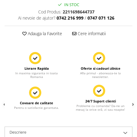
IN STOC
Cod Produs:
2211698644737
Ai nevoie de ajutor?
0742 216 999
/
0747 071 126
Adauga la Favorite
Cere informatii
Livrare Rapida
Oferte si cadouri zilnice
In maxima siguranta in toata
Afla primul - aboneaza-te la
Romania
newsletter.
24/7 Suport clienti
Covoare de calitate
Probleme cu comanda? Da-ne un
Pentru o satisfactie garantata.
mesaj la orice oră, zi sau noapte!
Descriere