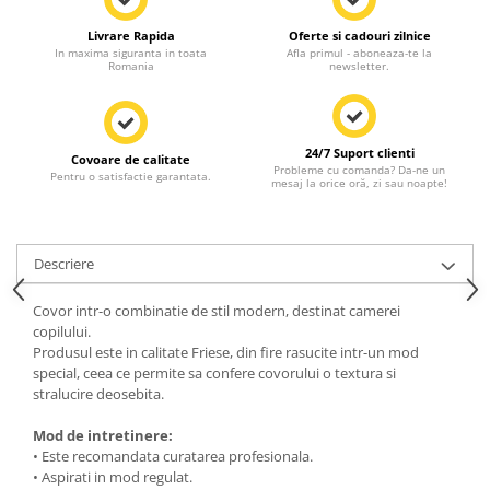
Livrare Rapida
Oferte si cadouri zilnice
In maxima siguranta in toata
Afla primul - aboneaza-te la
Romania
newsletter.
24/7 Suport clienti
Covoare de calitate
Probleme cu comanda? Da-ne un
Pentru o satisfactie garantata.
mesaj la orice oră, zi sau noapte!
Descriere
Covor intr-o combinatie de stil modern, destinat camerei
copilului.
Produsul este in calitate Friese, din fire rasucite intr-un mod
special, ceea ce permite sa confere covorului o textura si
stralucire deosebita.
Mod de intretinere:
• Este recomandata curatarea profesionala.
• Aspirati in mod regulat.