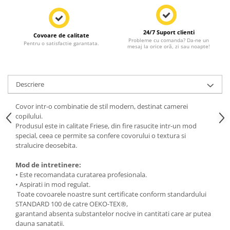
24/7 Suport clienti
Covoare de calitate
Probleme cu comanda? Da-ne un
Pentru o satisfactie garantata.
mesaj la orice oră, zi sau noapte!
Descriere
Covor intr-o combinatie de stil modern, destinat camerei
copilului.
Produsul este in calitate Friese, din fire rasucite intr-un mod
special, ceea ce permite sa confere covorului o textura si
stralucire deosebita.
Mod de intretinere:
• Este recomandata curatarea profesionala.
• Aspirati in mod regulat.
Toate covoarele noastre sunt certificate conform standardului
STANDARD 100 de catre OEKO-TEX®,
garantand absenta substantelor nocive in cantitati care ar putea
dauna sanatatii.