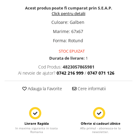
Acest produs poate fi cumparat prin S.E.A.P.
Click pentru detalii
Culoare
:
Galben
Marime
:
67x67
Forma
:
Rotund
STOC EPUIZAT
Durata de livrare:
1
Cod Produs:
4823057865981
Ai nevoie de ajutor?
0742 216 999
/
0747 071 126
Adauga la Favorite
Cere informatii
Livrare Rapida
Oferte si cadouri zilnice
In maxima siguranta in toata
Afla primul - aboneaza-te la
Romania
newsletter.