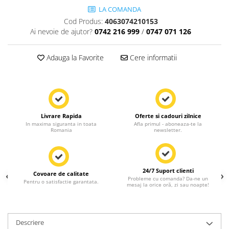
LA COMANDA
Cod Produs:
4063074210153
Ai nevoie de ajutor?
0742 216 999
/
0747 071 126
Adauga la Favorite
Cere informatii
Livrare Rapida
Oferte si cadouri zilnice
In maxima siguranta in toata
Afla primul - aboneaza-te la
Romania
newsletter.
24/7 Suport clienti
Covoare de calitate
Probleme cu comanda? Da-ne un
Pentru o satisfactie garantata.
mesaj la orice oră, zi sau noapte!
Descriere