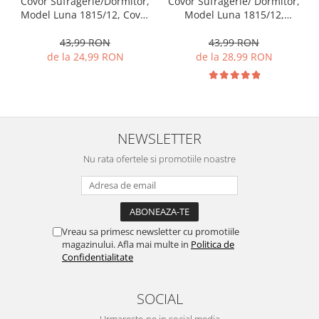
Covor Sufragerie/Dormitor,
Covor Sufragerie/ Dormitor,
Model Luna 1815/12, Covor
Model Luna 1815/12,
Oval, Maro
Dreptunghiular, Maro
43,99 RON
43,99 RON
de la 24,99 RON
de la 28,99 RON
NEWSLETTER
Nu rata ofertele si promotiile noastre
Vreau sa primesc newsletter cu promotiile
magazinului. Afla mai multe in
Politica de
Confidentialitate
SOCIAL
Urmareste-ne in social media