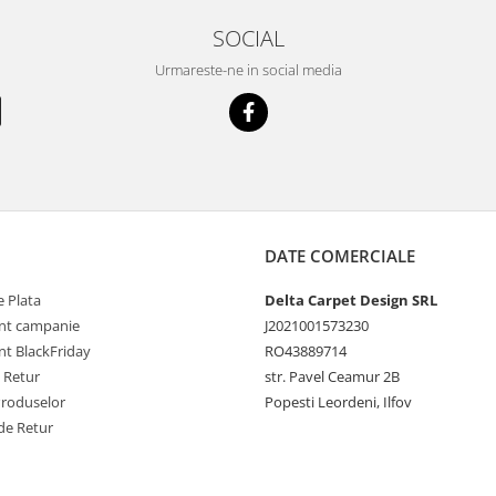
SOCIAL
Urmareste-ne in social media
DATE COMERCIALE
 Plata
Delta Carpet Design SRL
nt campanie
J2021001573230
t BlackFriday
RO43889714
e Retur
str. Pavel Ceamur 2B
Produselor
Popesti Leordeni, Ilfov
de Retur