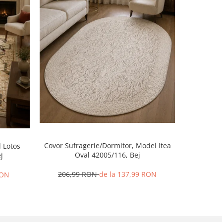
-52%
Covor Sufragerie/Dormitor, Model Itea
 Lotos
Covor B
Oval 42005/116, Bej
j
206,99 RON
de la 137,99 RON
RON
59,