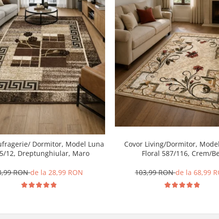
ufragerie/ Dormitor, Model Luna
Covor Living/Dormitor, Model
5/12, Dreptunghiular, Maro
Floral 587/116, Crem/Be
3,99 RON
de la 28,99 RON
103,99 RON
de la 68,99 