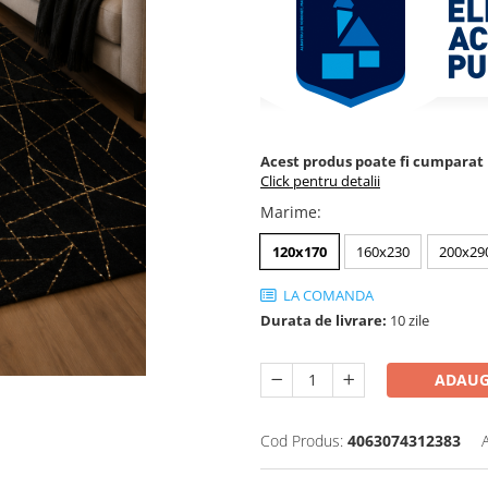
Acest produs poate fi cumparat p
Click pentru detalii
Marime
:
120x170
160x230
200x29
LA COMANDA
Durata de livrare:
10 zile
ADAUG
Cod Produs:
4063074312383