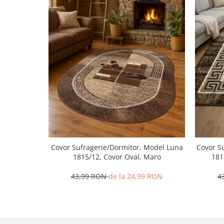
Covor Sufragerie/Dormitor, Model Luna
Covor S
1815/12, Covor Oval, Maro
181
43,99 RON
de la 24,99 RON
4