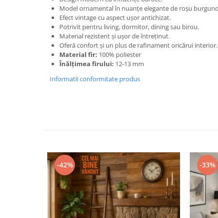
Model ornamental în nuanțe elegante de roșu burgund ș
Efect vintage cu aspect ușor antichizat.
Potrivit pentru living, dormitor, dining sau birou.
Material rezistent și ușor de întreținut.
Oferă confort și un plus de rafinament oricărui interior.
Material fir:
100% poliester
Înălțimea firului:
12-13 mm
Informatii conformitate produs
-42%
-33%