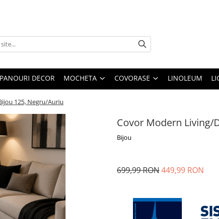
PANOURI DECOR
MOCHETA
COVORASE
LINOLEUM
LI
ijou 125, Negru/Auriu
Covor Modern Living/D
Bijou
699,99 RON
449,99 RON