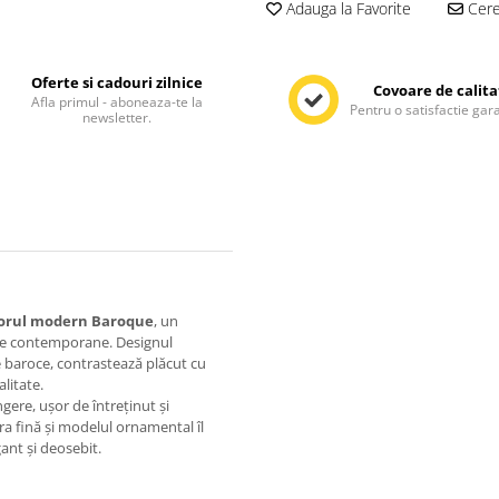
Adauga la Favorite
Cere 
Oferte si cadouri zilnice
Covoare de calita
Afla primul - aboneaza-te la
Pentru o satisfactie gar
newsletter.
orul modern Baroque
, un
ele contemporane. Designul
e baroce, contrastează plăcut cu
alitate.
ngere, ușor de întreținut și
ra fină și modelul ornamental îl
gant și deosebit.