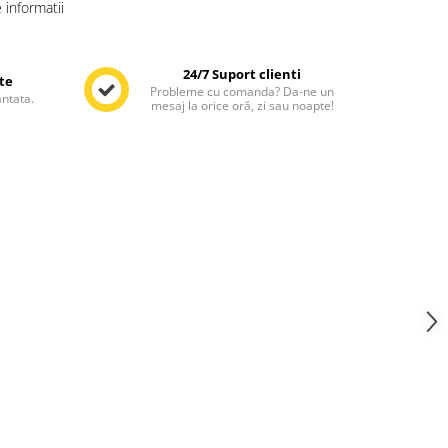
informatii
24/7 Suport clienti
te
Probleme cu comanda? Da-ne un
antata.
mesaj la orice oră, zi sau noapte!