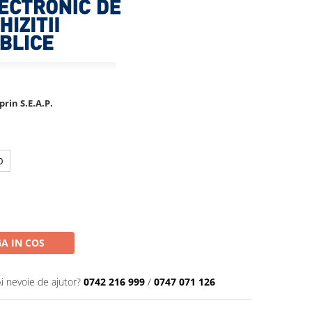
rin S.E.A.P.
0
A IN COS
Ai nevoie de ajutor?
0742 216 999
/
0747 071 126