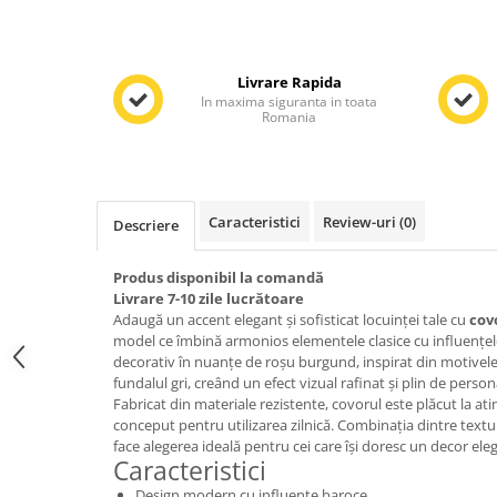
Livrare Rapida
In maxima siguranta in toata
Romania
Caracteristici
Review-uri
(0)
Descriere
Produs disponibil la comandă
Livrare 7-10 zile lucrătoare
Adaugă un accent elegant și sofisticat locuinței tale cu
cov
model ce îmbină armonios elementele clasice cu influenț
decorativ în nuanțe de roșu burgund, inspirat din motivel
fundalul gri, creând un efect vizual rafinat și plin de person
Fabricat din materiale rezistente, covorul este plăcut la ati
conceput pentru utilizarea zilnică. Combinația dintre textu
face alegerea ideală pentru cei care își doresc un decor ele
Caracteristici
Design modern cu influențe baroce.