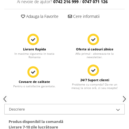
Ai nevoie de ajutor?
0742 216 999
/
0747 071 126
Adauga la Favorite
Cere informatii
Livrare Rapida
Oferte si cadouri zilnice
In maxima siguranta in toata
Afla primul - aboneaza-te la
Romania
newsletter.
24/7 Suport clienti
Covoare de calitate
Probleme cu comanda? Da-ne un
Pentru o satisfactie garantata.
mesaj la orice oră, zi sau noapte!
Descriere
Produs disponibil la comandă
Livrare 7-10 zile lucrătoare