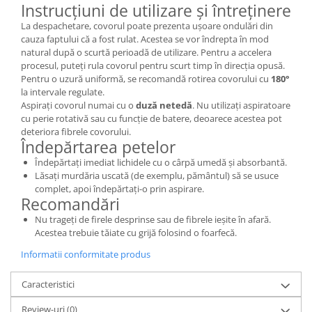
Instrucțiuni de utilizare și întreținere
La despachetare, covorul poate prezenta ușoare ondulări din
cauza faptului că a fost rulat. Acestea se vor îndrepta în mod
natural după o scurtă perioadă de utilizare. Pentru a accelera
procesul, puteți rula covorul pentru scurt timp în direcția opusă.
Pentru o uzură uniformă, se recomandă rotirea covorului cu
180°
la intervale regulate.
Aspirați covorul numai cu o
duză netedă
. Nu utilizați aspiratoare
cu perie rotativă sau cu funcție de batere, deoarece acestea pot
deteriora fibrele covorului.
Îndepărtarea petelor
Îndepărtați imediat lichidele cu o cârpă umedă și absorbantă.
Lăsați murdăria uscată (de exemplu, pământul) să se usuce
complet, apoi îndepărtați-o prin aspirare.
Recomandări
Nu trageți de firele desprinse sau de fibrele ieșite în afară.
Acestea trebuie tăiate cu grijă folosind o foarfecă.
Informatii conformitate produs
Caracteristici
Review-uri
(0)