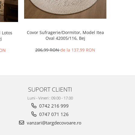
Covor Sufragerie/Dormitor, Model Itea
 Lotos
Covor B
Oval 42005/116, Bej
j
206,99 RON
de la 137,99 RON
RON
59,
SUPORT CLIENTI
Luni - Vineri : 09.00 - 17.00
0742 216 999
0747 071 126
vanzari@targdecovoare.ro