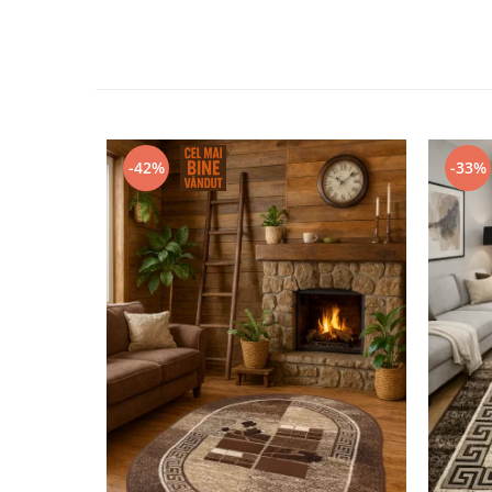
-42%
-33%