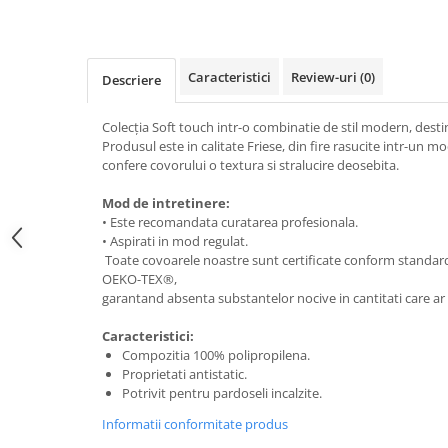
Caracteristici
Review-uri
(0)
Descriere
Colecția Soft touch intr-o combinatie de stil modern, destin
Produsul este in calitate Friese, din fire rasucite intr-un m
confere covorului o textura si stralucire deosebita.
Mod de intretinere:
• Este recomandata curatarea profesionala.
• Aspirati in mod regulat.
Toate covoarele noastre sunt certificate conform standa
OEKO-TEX®,
garantand absenta substantelor nocive in cantitati care ar
Caracteristici:
Compozitia 100% polipropilena.
Proprietati antistatic.
Potrivit pentru pardoseli incalzite.
Informatii conformitate produs