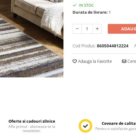
IN STOC
Durata de livrare:
1
ADAUG
Cod Produs:
8605044812224
Adauga la Favorite
Cere 
Oferte si cadouri zilnice
Covoare de calita
Afla primul - aboneaza-te la
Pentru o satisfactie gar
newsletter.