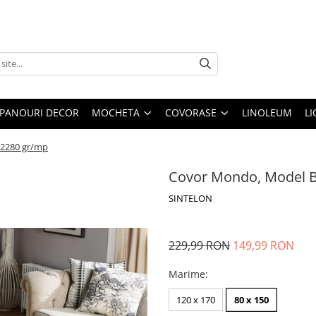
PANOURI DECOR
MOCHETA
COVORASE
LINOLEUM
LI
 2280 gr/mp
Covor Mondo, Model B
SINTELON
229,99 RON
149,99 RON
Marime
:
120 x 170
80 x 150