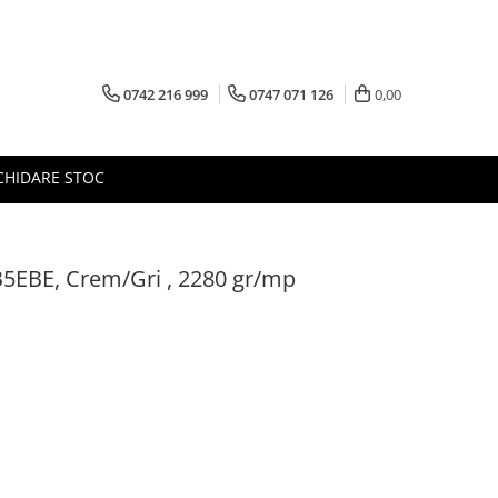
0742 216 999
0747 071 126
0,00
CHIDARE STOC
5EBE, Crem/Gri , 2280 gr/mp