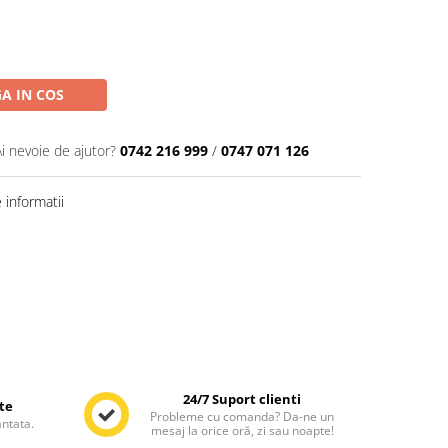
A IN COS
Ai nevoie de ajutor?
0742 216 999
/
0747 071 126
informatii
24/7 Suport clienti
te
Probleme cu comanda? Da-ne un
antata.
mesaj la orice oră, zi sau noapte!