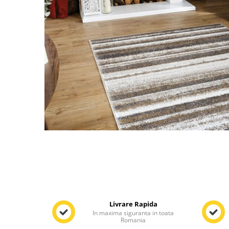
Distribuie
pe
Livrare Rapida
Facebook
In maxima siguranta in toata
Romania