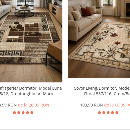
ufragerie/ Dormitor, Model Luna
Covor Living/Dormitor, Model
5/12, Dreptunghiular, Maro
Floral 587/116, Crem/Be
3,99 RON
de la 28,99 RON
103,99 RON
de la 68,99 