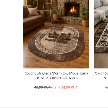
Covor Sufragerie/Dormitor, Model Luna
Covor S
1815/12, Covor Oval, Maro
181
43,99 RON
de la 24,99 RON
4