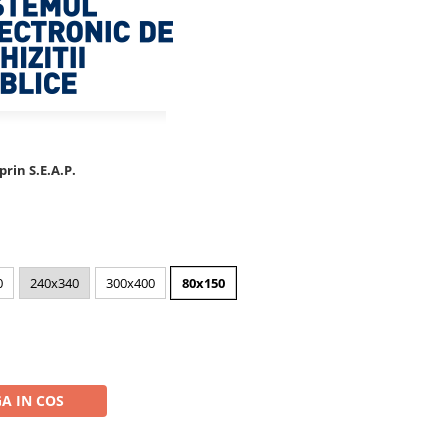
rin S.E.A.P.
0
240x340
300x400
80x150
A IN COS