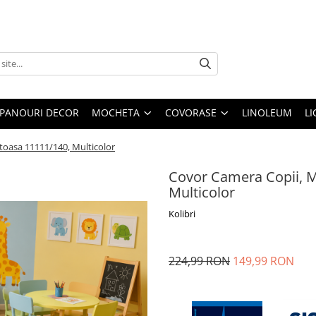
PANOURI DECOR
MOCHETA
COVORASE
LINOLEUM
LI
toasa 11111/140, Multicolor
Covor Camera Copii, M
Multicolor
Kolibri
224,99 RON
149,99 RON