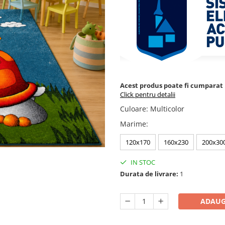
Acest produs poate fi cumparat p
Click pentru detalii
Culoare
:
Multicolor
Marime
:
120x170
160x230
200x30
IN STOC
Durata de livrare:
1
ADAUG