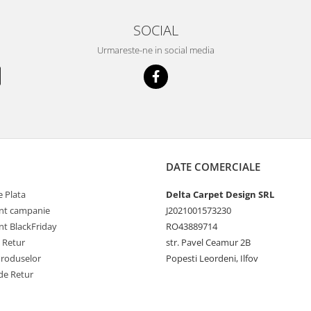
SOCIAL
Urmareste-ne in social media
DATE COMERCIALE
 Plata
Delta Carpet Design SRL
nt campanie
J2021001573230
t BlackFriday
RO43889714
e Retur
str. Pavel Ceamur 2B
Produselor
Popesti Leordeni, Ilfov
de Retur