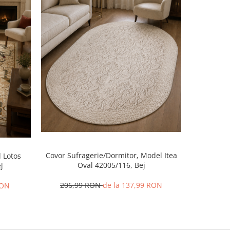
-52%
Covor Sufragerie/Dormitor, Model Itea
 Lotos
Covor B
Oval 42005/116, Bej
j
206,99 RON
de la 137,99 RON
RON
59,