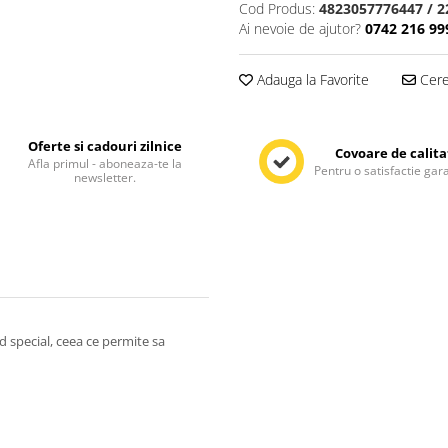
Cod Produs:
4823057776447 / 
Ai nevoie de ajutor?
0742 216 99
Adauga la Favorite
Cere 
Oferte si cadouri zilnice
Covoare de calita
Afla primul - aboneaza-te la
Pentru o satisfactie gar
newsletter.
od special, ceea ce permite sa