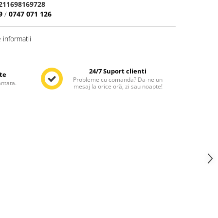
2211698169728
9
/
0747 071 126
informatii
24/7 Suport clienti
te
Probleme cu comanda? Da-ne un
antata.
mesaj la orice oră, zi sau noapte!