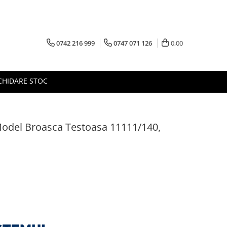
0742 216 999
0747 071 126
0,00
CHIDARE STOC
odel Broasca Testoasa 11111/140,