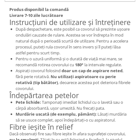
Produs disponibil la comandă
Livrare 7-10 zile lucrătoare
Instrucțiuni de utilizare și întreținere
După despachetare, este posibil ca covorul să prezinte ușoare
ondulări cauzate de rulare. Acestea se vor îndrepta în mod
natural după o perioadă scurtă de utilizare. Pentru a accelera
procesul, puteți rula covorul în sens invers și îl puteți lăsa
astfel pentru scurt timp.
Pentru o uzură uniformă și o durată de viață mai mare, se
recomandă rotirea covorului cu
180°
la intervale regulate.
Aspirați covorul folosind
doar un cap de aspirare neted
,
fără perie rotativă.
Nu utilizați aspiratoare cu perie
rotativă (tip bătător)
, deoarece acestea pot deteriora fibrele
covorului.
Îndepărtarea petelor
Pete lichide:
Tamponați imediat lichidul cu o lavetă sau o
cârpă absorbantă, ușor umezită. Nu frecați pata.
Murdărie uscată (de exemplu, pământ):
Lăsați murdăria
să se usuce complet, apoi îndepărtați-o cu aspiratorul.
Fibre ieșite în relief
Dacă observați fire sau fibre ieșite în afara suprafeței covorului,
nu le smulgeți
. Tăiați-le cu grijă folosind o foarfecă, la nivelul