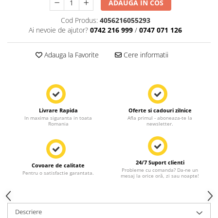
ADAUGA IN COS
Cod Produs:
4056216055293
Ai nevoie de ajutor?
0742 216 999
/
0747 071 126
Adauga la Favorite
Cere informatii
Livrare Rapida
Oferte si cadouri zilnice
In maxima siguranta in toata
Afla primul - aboneaza-te la
Romania
newsletter.
24/7 Suport clienti
Covoare de calitate
Probleme cu comanda? Da-ne un
Pentru o satisfactie garantata.
mesaj la orice oră, zi sau noapte!
Descriere