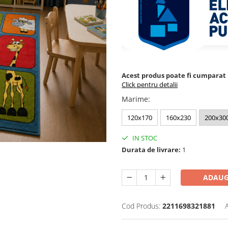
Acest produs poate fi cumparat p
Click pentru detalii
Marime
:
120x170
160x230
200x30
IN STOC
Durata de livrare:
1
ADAUG
Cod Produs:
2211698321881