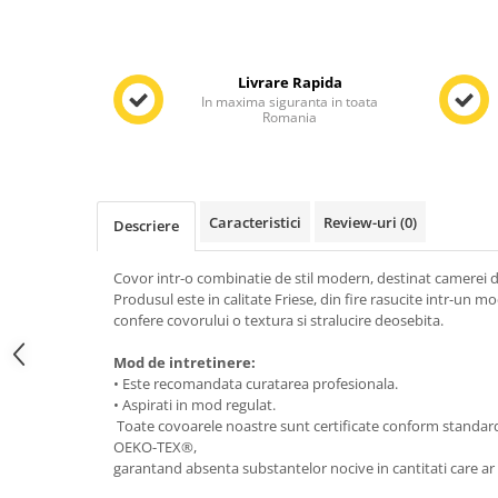
Livrare Rapida
In maxima siguranta in toata
Romania
Caracteristici
Review-uri
(0)
Descriere
Covor intr-o combinatie de stil modern, destinat camerei de
Produsul este in calitate Friese, din fire rasucite intr-un m
confere covorului o textura si stralucire deosebita.
Mod de intretinere:
• Este recomandata curatarea profesionala.
• Aspirati in mod regulat.
Toate covoarele noastre sunt certificate conform standa
OEKO-TEX®,
garantand absenta substantelor nocive in cantitati care ar