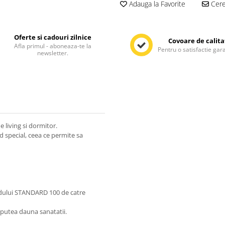
Adauga la Favorite
Cere 
Oferte si cadouri zilnice
Covoare de calita
Afla primul - aboneaza-te la
Pentru o satisfactie gar
newsletter.
 living si dormitor.
od special, ceea ce permite sa
rdului STANDARD 100 de catre
 putea dauna sanatatii.