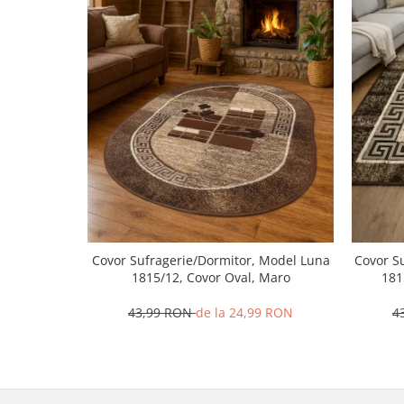
Covor Sufragerie/Dormitor, Model Luna
Covor S
1815/12, Covor Oval, Maro
181
43,99 RON
de la 24,99 RON
4