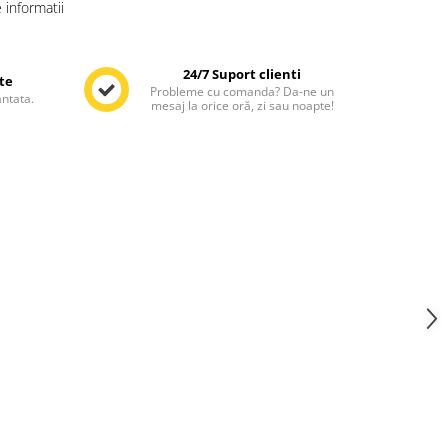
informatii
24/7 Suport clienti
te
Probleme cu comanda? Da-ne un
antata.
mesaj la orice oră, zi sau noapte!