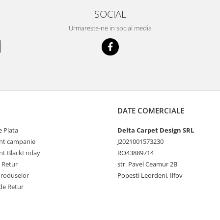
SOCIAL
Urmareste-ne in social media
DATE COMERCIALE
 Plata
Delta Carpet Design SRL
nt campanie
J2021001573230
t BlackFriday
RO43889714
e Retur
str. Pavel Ceamur 2B
Produselor
Popesti Leordeni, Ilfov
de Retur