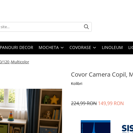
PANOURI DECOR
MOCHETA
COVORASE
LINOLEUM
LI
0/120 ,Multicolor
Covor Camera Copil, Mo
Kolibri
224,99 RON
149,99 RON