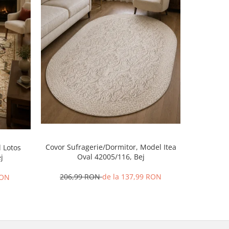
-52%
Covor Sufragerie/Dormitor, Model Itea
 Lotos
Covor B
Oval 42005/116, Bej
j
206,99 RON
de la 137,99 RON
RON
59,