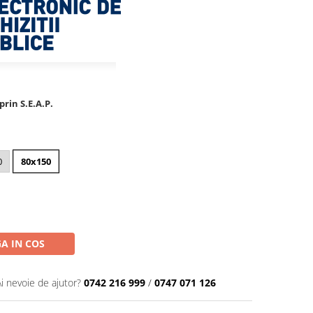
rin S.E.A.P.
0
80x150
A IN COS
Ai nevoie de ajutor?
0742 216 999
/
0747 071 126