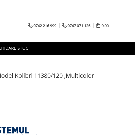
0742 216 999
0747 071 126
0,00
CHIDARE STOC
del Kolibri 11380/120 ,Multicolor