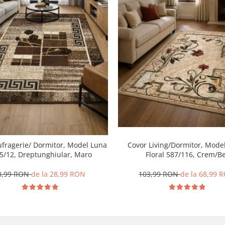
ufragerie/ Dormitor, Model Luna
Covor Living/Dormitor, Model
5/12, Dreptunghiular, Maro
Floral 587/116, Crem/Be
3,99 RON
de la 28,99 RON
103,99 RON
de la 68,99 