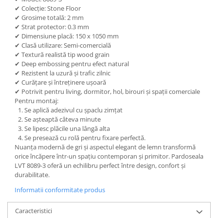
✔ Colecție: Stone Floor
✔ Grosime totală: 2 mm
✔ Strat protector: 0.3 mm
✔ Dimensiune placă: 150 x 1050 mm
✔ Clasă utilizare: Semi-comercială
✔ Textură realistă tip wood grain
✔ Deep embossing pentru efect natural
✔ Rezistent la uzură și trafic zilnic
✔ Curățare și întreținere ușoară
✔ Potrivit pentru living, dormitor, hol, birouri și spații comerciale
Pentru montaj:
Se aplică adezivul cu șpaclu zimțat
Se așteaptă câteva minute
Se lipesc plăcile una lângă alta
Se presează cu rolă pentru fixare perfectă.
Nuanța modernă de gri și aspectul elegant de lemn transformă
orice încăpere într-un spațiu contemporan și primitor. Pardoseala
LVT 8089-3 oferă un echilibru perfect între design, confort și
durabilitate.
Informatii conformitate produs
Caracteristici