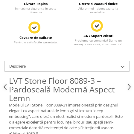
Livrare Rapida
Oferte si cadouri zilnice
In maxima siguranta in toata
Afla primul - aboneaza-te la
Romania
newsletter.
24/7 Suport clienti
Covoare de calitate
Probleme cu comanda? Da-ne un
Pentru o satisfactie garantata.
mesaj la orice oră, zi sau noapte!
Descriere
LVT Stone Floor 8089-3 –
Pardoseală Modernă Aspect
Lemn
Modelul LVT Stone Floor 8089-31 impresionează prin designul
elegant cu aspect natural de lemn gri și textura “deep
embossing”, care oferă un efect realist și modern pardoselii. Este
o alegere excelentă pentru locuințe, birouri sau spații semi-
comerciale datorită rezistenței ridicate și întreținerii ușoare.
✔ Model: 8089-3