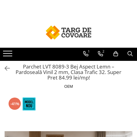
Covoare
Traverse
Mocheta
Covorase
Covoare clasice
Traverse Baie
Mocheta Dale
Covorase Baie
Covoare Copii
Traverse Bisericesti
Mocheta Evenimente
Covorase Intrare
Covoare Living
Traverse Bucatarie
Mocheta Biserica
1
2
Covoare Dormitor
Traverse Copii
Parchet LVT 8089-3 Bej Aspect Lemn –
Covoare Bisericesti
Traverse Dormitor
Pardoseală Vinil 2 mm, Clasa Trafic 32. Super
Pret 84.99 lei/mp!
Set Covoare
Traverse Hol
OEM
Covoare Bucatarie
Traverse Moderne
Covoare Moderne
-41%
Covoare Premium
Covoare Pufoase