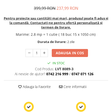
399,99 RON
237,99 RON
Pentru proiecte sau cantități mai mari, produsul poate fi adus și
la comandă. Contactați-ne pentru ofertă personalizată și
termen de livrare.
Marime
:
2.8 mp = 1 cutie ( 18 buc 15 x 1050 cm)
Durata de livrare:
2 zile
ADAUGA IN COS
IN STOC
Cod Produs:
LVT 8089-3
Ai nevoie de ajutor?
0742 216 999
/
0747 071 126
Adauga la Favorite
Cere informatii