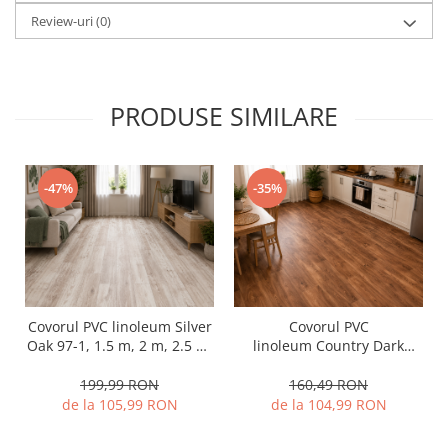
Review-uri
(0)
PRODUSE SIMILARE
-47%
-35%
Covorul PVC linoleum Silver
Covorul PVC
Oak 97-1, 1.5 m, 2 m, 2.5 m,
linoleum Country Dark
3 m, Crem/Bej Suport Pasla
Confort, Latimi 1 m, 1.5 m, 2
m si 2,5 m, Maro
199,99 RON
160,49 RON
inchis/Imitatie parchet,
de la 105,99 RON
de la 104,99 RON
Suport Pasla